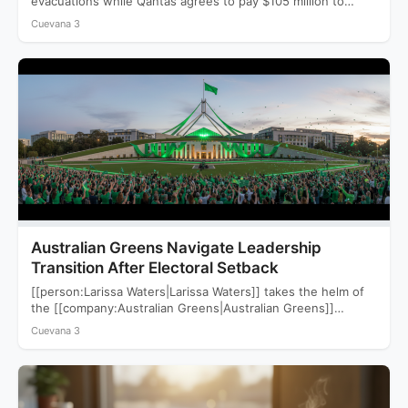
evacuations while Qantas agrees to pay $105 million to
settle a…
Cuevana 3
Australian Greens Navigate Leadership
Transition After Electoral Setback
[[person:Larissa Waters|Larissa Waters]] takes the helm of
the [[company:Australian Greens|Australian Greens]]
following a devastating 2025 election that saw…
Cuevana 3