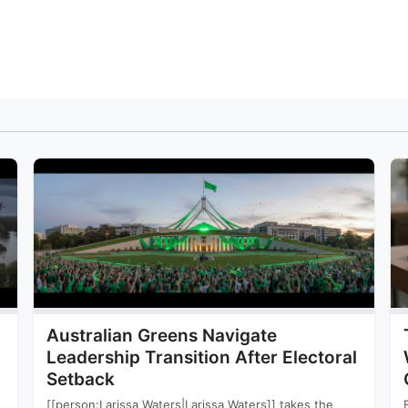
Australian Greens Navigate
Leadership Transition After Electoral
Setback
[[person:Larissa Waters|Larissa Waters]] takes the