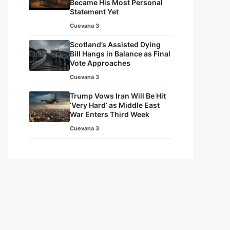
Became His Most Personal
Statement Yet
Cuevana 3
Scotland’s Assisted Dying
Bill Hangs in Balance as Final
Vote Approaches
Cuevana 3
Trump Vows Iran Will Be Hit
‘Very Hard’ as Middle East
War Enters Third Week
Cuevana 3