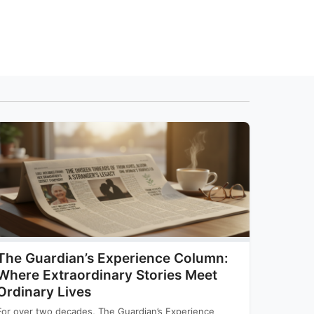
The Guardian’s Experience Column:
Where Extraordinary Stories Meet
Ordinary Lives
For over two decades, The Guardian’s Experience