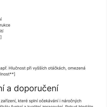
í
trukce
tí
]
apř. Hlučnost při vyšších otáčkách, omezená
lnost**]
í a doporučení
zařízení, které splní očekávání i náročných
 škálu funkcí a kvalitní zpracování. Pokud hledáte