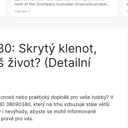
helm of the [[company:Australian Greens|Australian
Greens]] following a devastating 2025 election that
Cuevana 3
saw…
0: Skrytý klenot,
 život? (Detailní
cnosti nebo praktický doplněk pro vaše hobby? V
ID 38090380, který na trhu vzbuzuje stále větší
i nevýhody, abyste se mohli informovaně
 pravé pro vás.