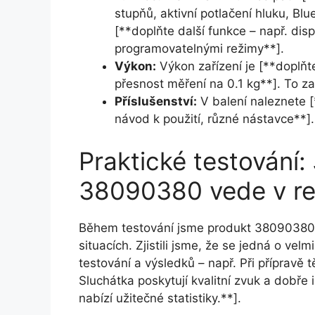
stupňů, aktivní potlačení hluku, Blu
[**doplňte další funkce – např. di
programovatelnými režimy**].
Výkon:
Výkon zařízení je [**doplňt
přesnost měření na 0.1 kg**]. To zar
Příslušenství:
V balení naleznete [
návod k použití, různé nástavce**].
Praktické testování:
38090380 vede v re
Během testování jsme produkt 38090380 p
situacích. Zjistili jsme, že se jedná o velm
testování a výsledků – např. Při přípravě 
Sluchátka poskytují kvalitní zvuk a dobře 
nabízí užitečné statistiky.**].