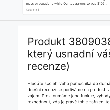
mass evacuations while Qantas agrees to pay $105
million to settle a…
Cuevana 3
Produkt 3809038
který usnadní váš
recenze)
Hledáte spolehlivého pomocníka do domá
dnešní recenzi se podíváme na produkt s 
zájem. Prozkoumáme jeho funkce, výhody 
rozhodnout, zda je právě tohle zařízení to