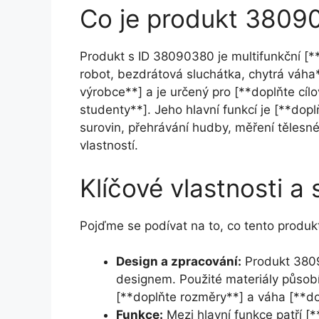
Co je produkt 3809
Produkt s ID 38090380 je multifunkční [*
robot, bezdrátová sluchátka, chytrá váha
výrobce**] a je určený pro [**doplňte cíl
studenty**]. Jeho hlavní funkcí je [**dopl
surovin, přehrávání hudby, měření tělesnéh
vlastností.
Klíčové vlastnosti a 
Pojďme se podívat na to, co tento produkt
Design a zpracování:
Produkt 3809
designem. Použité materiály působí
[**doplňte rozměry**] a váha [**do
Funkce:
Mezi hlavní funkce patří [*