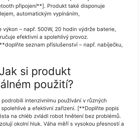
etooth připojení**]. Produkt také disponuje
splejem, automatickým vypínáním,
e výkon – např. 500W, 20 hodin výdrže baterie,
učuje efektivní a spolehlivý provoz.
**doplňte seznam příslušenství – např. nabíječku,
 Jak si produkt
álném použití?
odrobili intenzivnímu používání v různých
i spolehlivé a efektivní zařízení. [**Doplňte popis
těsta na chléb zvládl robot hnětení bez problémů.
izolují okolní hluk. Váha měří s vysokou přesností a