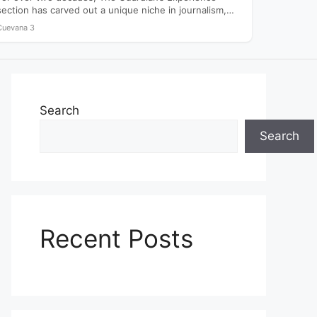
section has carved out a unique niche in journalism,
offering readers…
Cuevana 3
Search
Search
Recent Posts