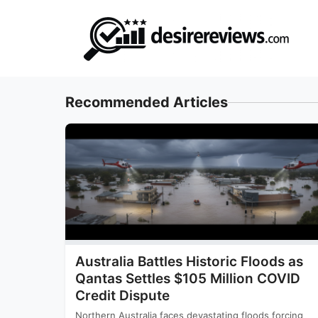
Skip
to
content
Recommended Articles
Australia Battles Historic Floods as
Qantas Settles $105 Million COVID
Credit Dispute
Northern Australia faces devastating floods forcing