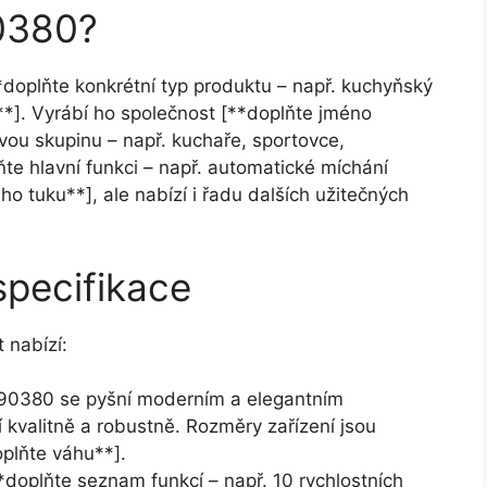
0380?
*doplňte konkrétní typ produktu – např. kuchyňský
**]. Vyrábí ho společnost [**doplňte jméno
ovou skupinu – např. kuchaře, sportovce,
ňte hlavní funkci – např. automatické míchání
o tuku**], ale nabízí i řadu dalších užitečných
specifikace
 nabízí:
0380 se pyšní moderním a elegantním
 kvalitně a robustně. Rozměry zařízení jsou
plňte váhu**].
*doplňte seznam funkcí – např. 10 rychlostních