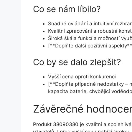
Co se nám líbilo?
Snadné ovládání a intuitivní rozhran
Kvalitní zpracování a robustní kons
Široká škála funkcí a možností využi
[**Doplňte další pozitivní aspekty**
Co by se dalo zlepšit?
Vyšší cena oproti konkurenci
[**Doplňte případné nedostatky – n
kapacita baterie, chybějící voděodo
Závěrečné hodnocen
Produkt 38090380 je kvalitní a spolehlivé 
uživatelů. I přes vyšší cenu nabízí širokou