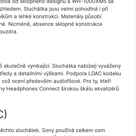
lonila od sklopného designu a WH-1000XM5 se
vzhledem. Sluchátka jsou velmi pohodlná i při
ům a lehké konstrukci. Materiály působí
bné. Nicméně, absence sklopné konstrukce
pouzdra.
skutečně vynikající. Sluchátka nabízejí vyvážený
 středy a detailními výškami. Podpora LDAC kodeku
což ocení především audiofilové. Pro ty, kteří
Sony Headphones Connect širokou škálu ekvalizérů
C)
u těchto sluchátek. Sony používá celkem osm