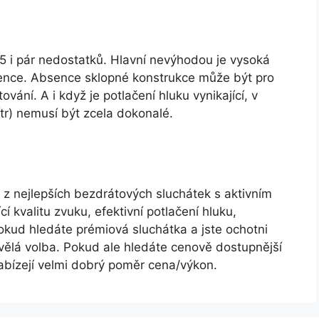
i pár nedostatků. Hlavní nevýhodou je vysoká
rence. Absence sklopné konstrukce může být pro
ování. A i když je potlačení hluku vynikající, v
tr) nemusí být zcela dokonalé.
 nejlepších bezdrátových sluchátek s aktivním
cí kvalitu zvuku, efektivní potlačení hluku,
okud hledáte prémiová sluchátka a jste ochotni
vělá volba. Pokud ale hledáte cenově dostupnější
é nabízejí velmi dobrý poměr cena/výkon.