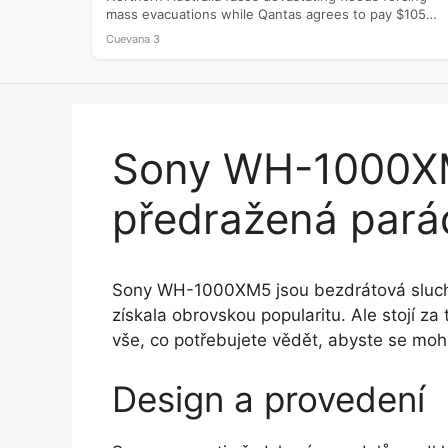
mass evacuations while Qantas agrees to pay $105
million to settle a…
Cuevana 3
Sony WH-1000XM5
předražená pará
Sony WH-1000XM5 jsou bezdrátová sluchát
získala obrovskou popularitu. Ale stojí z
vše, co potřebujete vědět, abyste se moh
Design a provedení