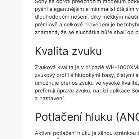
Sony se oproti předchozím modelům odk
pyšní elegantnějším a minimalističtějším 
dlouhodobém nošení, díky měkkým náušník
prémiově a celkové provedení je bezchy
znamená, že se sluchátka hůře sbalí do 
Kvalita zvuku
Zvuková kvalita je v případě WH-1000XM5 
zvukový profil s hlubokými basy, čistými
umožňuje přenos zvuku ve vysoké kvalitě, 
preferují úpravu zvuku, nabízí aplikace 
a nastavení.
Potlačení hluku (AN
Aktivní potlačení hluku je silnou stránko