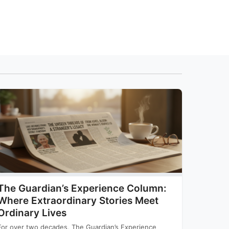
The Guardian’s Experience Column:
Where Extraordinary Stories Meet
Ordinary Lives
For over two decades, The Guardian’s Experience