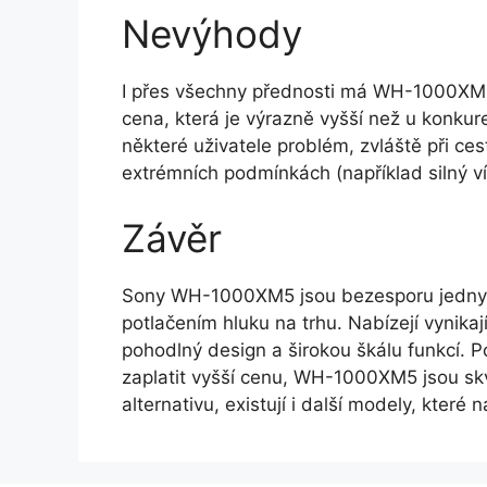
Nevýhody
I přes všechny přednosti má WH-1000XM5 
cena, která je výrazně vyšší než u konku
některé uživatele problém, zvláště při cest
extrémních podmínkách (například silný ví
Závěr
Sony WH-1000XM5 jsou bezesporu jedny z
potlačením hluku na trhu. Nabízejí vynikají
pohodlný design a širokou škálu funkcí. P
zaplatit vyšší cenu, WH-1000XM5 jsou sk
alternativu, existují i další modely, kter