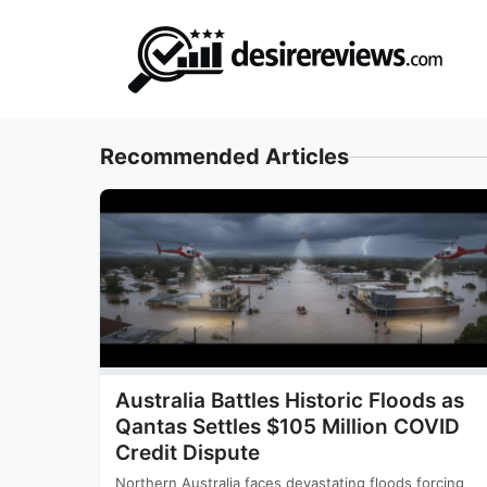
Skip
to
content
Recommended Articles
Australia Battles Historic Floods as
Qantas Settles $105 Million COVID
Credit Dispute
Northern Australia faces devastating floods forcing