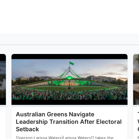
Australian Greens Navigate
Leadership Transition After Electoral
Setback
[[person:Larissa Waters|Larissa Waters]] takes the