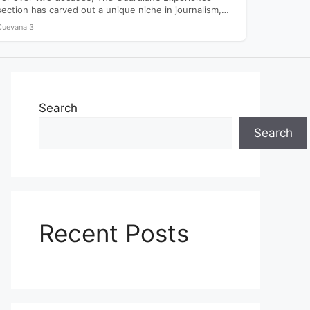
section has carved out a unique niche in journalism,
offering readers…
Cuevana 3
Search
Search
Recent Posts