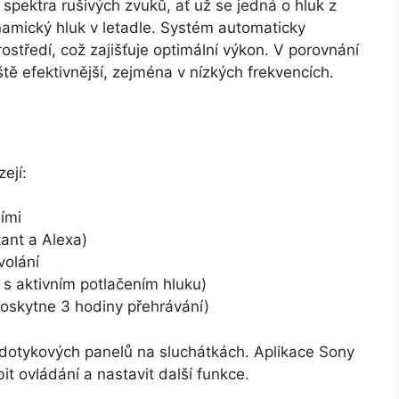
 spektra rušivých zvuků, ať už se jedná o hluk z
amický hluk v letadle. Systém automaticky
ostředí, což zajišťuje optimální výkon. V porovnání
ště efektivnější, zejména v nízkých frekvencích.
ejí:
ími
ant a Alexa)
volání
 s aktivním potlačením hluku)
poskytne 3 hodiny přehrávání)
í dotykových panelů na sluchátkách. Aplikace Sony
 ovládání a nastavit další funkce.