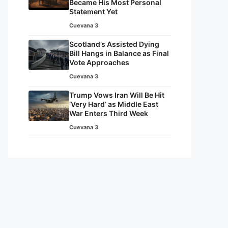
Became His Most Personal
Statement Yet
Cuevana 3
Scotland’s Assisted Dying
Bill Hangs in Balance as Final
Vote Approaches
Cuevana 3
Trump Vows Iran Will Be Hit
‘Very Hard’ as Middle East
War Enters Third Week
Cuevana 3