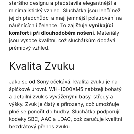
staršího designu a představila elegantnější a
minimalistický vzhled. Sluchátka jsou lehčí než
jejich předchůdci a mají jemnější polstrování na
náušnících i čelence. To zajišťuje
vynikající
komfort i při dlouhodobém nošení
. Materiály
jsou vysoce kvalitní, což sluchátkům dodává
prémiový vzhled.
Kvalita Zvuku
Jako se od Sony očekává, kvalita zvuku je na
špičkové úrovni. WH-1000XM5 nabízejí bohatý
a detailní zvuk s vyváženými basy, středy a
výšky. Zvuk je čistý a přirozený, což umožňuje
plně se ponořit do hudby. Sluchátka podporují
kodeky SBC, AAC a LDAC, což zaručuje kvalitní
bezdrátový přenos zvuku.