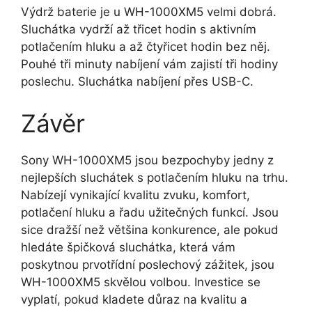
Výdrž baterie je u WH-1000XM5 velmi dobrá.
Sluchátka vydrží až třicet hodin s aktivním
potlačením hluku a až čtyřicet hodin bez něj.
Pouhé tři minuty nabíjení vám zajistí tři hodiny
poslechu. Sluchátka nabíjení přes USB-C.
Závěr
Sony WH-1000XM5 jsou bezpochyby jedny z
nejlepších sluchátek s potlačením hluku na trhu.
Nabízejí vynikající kvalitu zvuku, komfort,
potlačení hluku a řadu užitečných funkcí. Jsou
sice dražší než většina konkurence, ale pokud
hledáte špičková sluchátka, která vám
poskytnou prvotřídní poslechový zážitek, jsou
WH-1000XM5 skvělou volbou. Investice se
vyplatí, pokud kladete důraz na kvalitu a