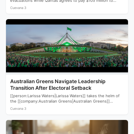
evacuations while Qantas agrees to pay $105 million to
settle a…
Cuevana 3
Australian Greens Navigate Leadership
Transition After Electoral Setback
[[person:Larissa Waters|Larissa Waters]] takes the helm of
the [[company:Australian Greens|Australian Greens]]
following a devastating 2025 election that saw…
Cuevana 3