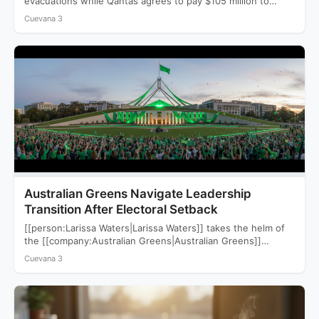
evacuations while Qantas agrees to pay $105 million to
settle a…
Cuevana 3
Australian Greens Navigate Leadership
Transition After Electoral Setback
[[person:Larissa Waters|Larissa Waters]] takes the helm of
the [[company:Australian Greens|Australian Greens]]
following a devastating 2025 election that saw…
Cuevana 3