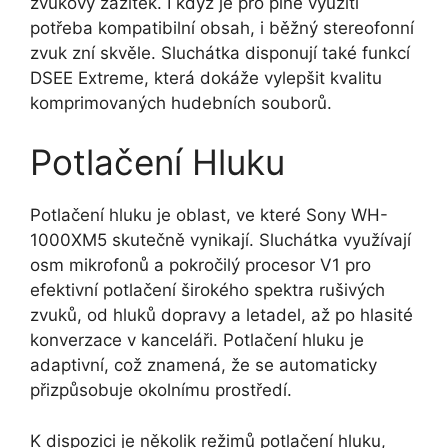
zvukový zážitek. I když je pro plné využití
potřeba kompatibilní obsah, i běžný stereofonní
zvuk zní skvěle. Sluchátka disponují také funkcí
DSEE Extreme, která dokáže vylepšit kvalitu
komprimovaných hudebních souborů.
Potlačení Hluku
Potlačení hluku je oblast, ve které Sony WH-
1000XM5 skutečně vynikají. Sluchátka využívají
osm mikrofonů a pokročilý procesor V1 pro
efektivní potlačení širokého spektra rušivých
zvuků, od hluků dopravy a letadel, až po hlasité
konverzace v kanceláři. Potlačení hluku je
adaptivní, což znamená, že se automaticky
přizpůsobuje okolnímu prostředí.
K dispozici je několik režimů potlačení hluku,