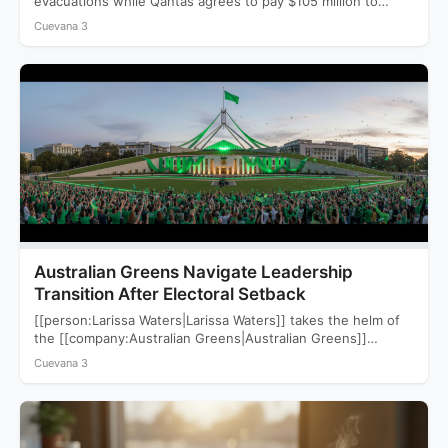
evacuations while Qantas agrees to pay $105 million to
settle a…
Cuevana 3
Australian Greens Navigate Leadership
Transition After Electoral Setback
[[person:Larissa Waters|Larissa Waters]] takes the helm of
the [[company:Australian Greens|Australian Greens]]
following a devastating 2025 election that saw…
Cuevana 3