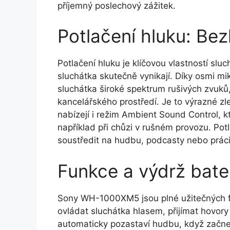
příjemný poslechový zážitek.
Potlačení hluku: Be
Potlačení hluku je klíčovou vlastností s
sluchátka skutečně vynikají. Díky osmi mi
sluchátka široké spektrum rušivých zvuků
kancelářského prostředí. Je to výrazné zl
nabízejí i režim Ambient Sound Control, k
například při chůzi v rušném provozu. Potl
soustředit na hudbu, podcasty nebo práci
Funkce a výdrž bater
Sony WH-1000XM5 jsou plné užitečných fu
ovládat sluchátka hlasem, přijímat hovor
automaticky pozastaví hudbu, když začnet