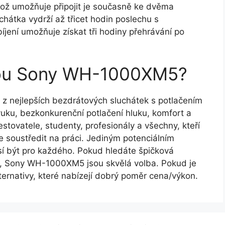
 což umožňuje připojit je současně ke dvěma
uchátka vydrží až třicet hodin poslechu s
jení umožňuje získat tři hodiny přehrávání po
jsou Sony WH-1000XM5?
 nejlepších bezdrátových sluchátek s potlačením
 zvuku, bezkonkurenční potlačení hluku, komfort a
estovatele, studenty, profesionály a všechny, kteří
 soustředit na práci. Jediným potenciálním
í být pro každého. Pokud hledáte špičková
itu, Sony WH-1000XM5 jsou skvělá volba. Pokud je
alternativy, které nabízejí dobrý poměr cena/výkon.