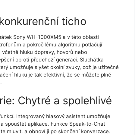
zkonkurenční ticho
luchátek Sony WH-1000XM5 a v této oblasti
krofonům a pokročilému algoritmu potlačují
, včetně hluku dopravy, hovorů nebo
epšení oproti předchozí generaci. Sluchátka
terý umožňuje slyšet okolní zvuky, což je užitečné
ačení hluku je tak efektivní, že se můžete plně
.
ie: Chytré a spolehlivé
nkcí. Integrovaný hlasový asistent umožňuje
y a spouštět aplikace. Funkce Speak-to-Chat
e mluvit, a obnoví ji po skončení konverzace.