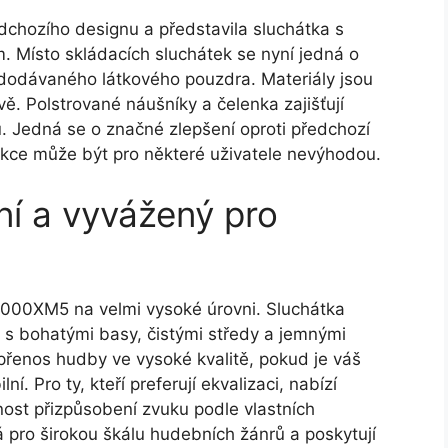
chozího designu a představila sluchátka s
. Místo skládacích sluchátek se nyní jedná o
o dodávaného látkového pouzdra. Materiály jsou
ě. Polstrované náušníky a čelenka zajišťují
u. Jedná se o značné zlepšení oproti předchozí
ukce může být pro některé uživatele nevýhodou.
lní a vyvážený pro
1000XM5 na velmi vysoké úrovni. Sluchátka
il s bohatými basy, čistými středy a jemnými
řenos hudby ve vysoké kvalitě, pokud je váš
. Pro ty, kteří preferují ekvalizaci, nabízí
st přizpůsobení zvuku podle vlastních
 pro širokou škálu hudebních žánrů a poskytují