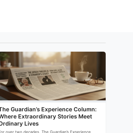
The Guardian’s Experience Column:
Where Extraordinary Stories Meet
Ordinary Lives
For over two decades, The Guardian’s Experience