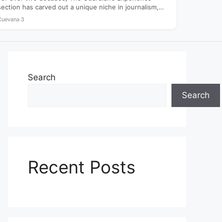
section has carved out a unique niche in journalism,
offering readers…
Cuevana 3
Search
Search
Recent Posts