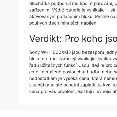
Sluchátka podporují multipoint párování,
zařízením. Výdrž baterie je vynikající – sl
aktivovaným potlačením hluku. Rychlé nabí
pouhých třech minutách nabíjení.
Verdikt: Pro koho 
Sony WH-1000XM5 jsou bezesporu jedny z
hluku na trhu. Nabízejí vynikající kvalitu
řadu užitečných funkcí. Jsou ideální pro c
chtějí nerušeně poslouchat hudbu nebo se
nedostatkem je vysoká cena, která nemus
sluchátka a jste ochotni zaplatit za kval
cena pro vás problém, existují i levnější 