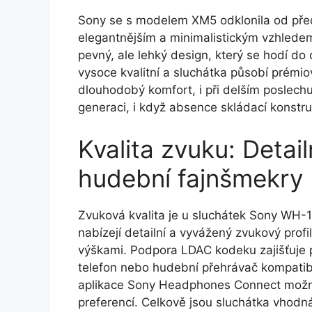
Sony se s modelem XM5 odklonila od před
elegantnějším a minimalistickým vzhledem
pevný, ale lehký design, který se hodí d
vysoce kvalitní a sluchátka působí prémiov
dlouhodobý komfort, i při delším poslech
generaci, i když absence skládací konstr
Kvalita zvuku: Detai
hudební fajnšmekry
Zvuková kvalita je u sluchátek Sony WH-
nabízejí detailní a vyvážený zvukový prof
výškami. Podpora LDAC kodeku zajišťuje p
telefon nebo hudební přehrávač kompatibilní
aplikace Sony Headphones Connect možno
preferencí. Celkově jsou sluchátka vhodná