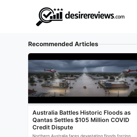
Skip
to
content
Recommended Articles
Australia Battles Historic Floods as
Qantas Settles $105 Million COVID
Credit Dispute
Northern Australia faces devastating floods forcing