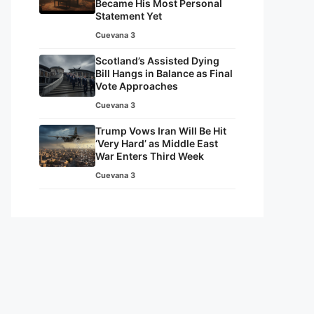
Became His Most Personal
Statement Yet
Cuevana 3
Scotland’s Assisted Dying
Bill Hangs in Balance as Final
Vote Approaches
Cuevana 3
Trump Vows Iran Will Be Hit
‘Very Hard’ as Middle East
War Enters Third Week
Cuevana 3