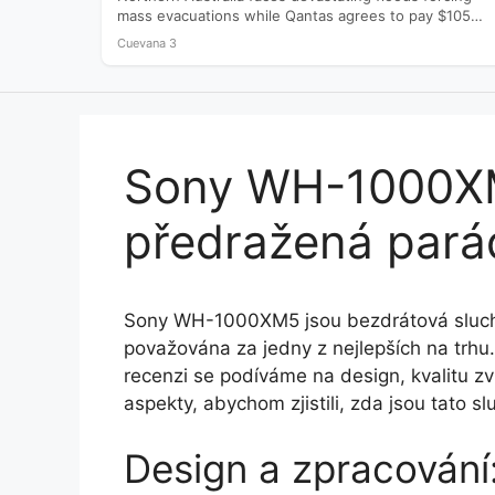
mass evacuations while Qantas agrees to pay $105
million to settle a…
Cuevana 3
Sony WH-1000XM5
předražená pará
Sony WH-1000XM5 jsou bezdrátová sluchá
považována za jedny z nejlepších na trhu. 
recenzi se podíváme na design, kvalitu zvu
aspekty, abychom zjistili, zda jsou tato 
Design a zpracování