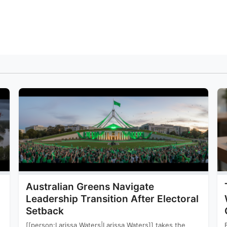
Australian Greens Navigate
Leadership Transition After Electoral
Setback
[[person:Larissa Waters|Larissa Waters]] takes the